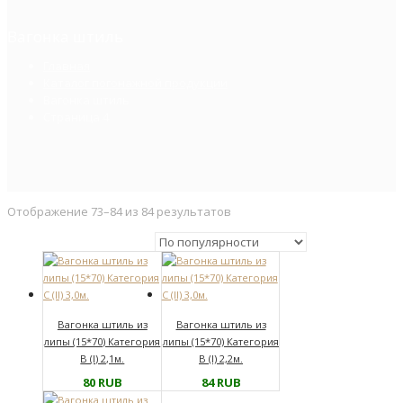
Вагонка штиль
Главная
Каталог погонажной продукции
Вагонка штиль
Страница 4
Отображение 73–84 из 84 результатов
Вагонка штиль из
Вагонка штиль из
липы (15*70) Категория
липы (15*70) Категория
В (I) 2,1м.
В (I) 2,2м.
80
RUB
84
RUB